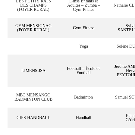
LES PETITS RATS
Danse Enfants et
DES CHAMPS
Adultes – Zumba –
Nathalie 
(FOYER RURAL)
Gym-Pilates
GYM MENSIGNAC
Sylvi
Gym Fitness
(FOYER RURAL)
SANTEL
Yoga
Solène D
Jérôme AM
Football – École de
LIMENS JSA
Herv
Football
PEYTOU
MBC MENSANGO
Badminton
Samuel S
BADMINTON CLUB
Elaur
GIPS HANDBALL
Handball
Cédri