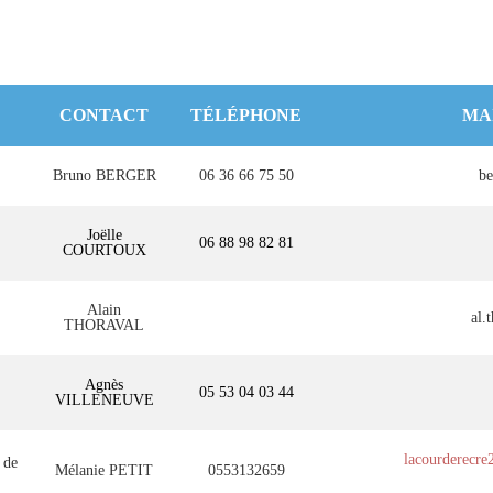
CONTACT
TÉLÉPHONE
MA
Bruno BERGER
06 36 66 75 50
be
Joëlle
06 88 98 82 81
COURTOUX
Alain
al.
THORAVAL
Agnès
05 53 04 03 44
VILLENEUVE
lacourderecr
 de
Mélanie PETIT
0553132659