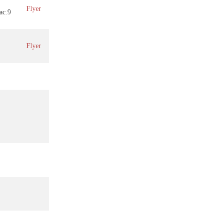
Flyer
ac.9
Flyer