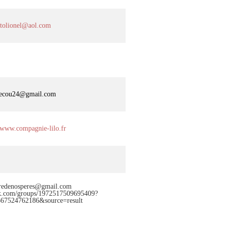
otolionel@aol.com
ecou24@gmail.com
//www.compagnie-lilo.fr
redenosperes@gmail.com
ok.com/groups/1972517509695409?
667524762186&source=result