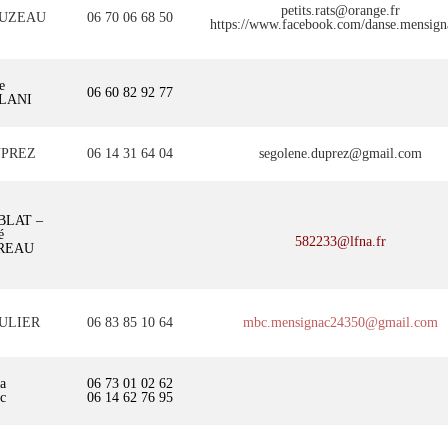
petits.rats@orange.fr
CLUZEAU
06 70 06 68 50
https://www.facebook.com/danse.mensign
e
06 60 82 92 77
LANI
UPREZ
06 14 31 64 04
segolene.duprez@gmail.com
BLAT –
é
582233@lfna.fr
REAU
OULIER
06 83 85 10 64
mbc.mensignac24350@gmail.com
a
06 73 01 02 62
c
06 14 62 76 95